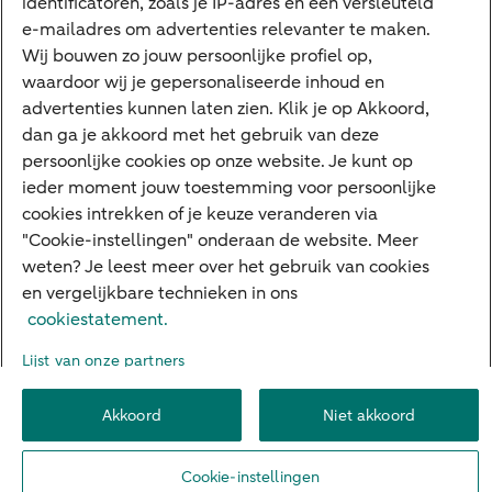
identificatoren, zoals je IP-adres en een versleuteld
Interessant
e-mailadres om advertenties relevanter te maken.
Wij bouwen zo jouw persoonlijke profiel op,
Sectoren & trends
waardoor wij je gepersonaliseerde inhoud en
Ondernemersverhalen
advertenties kunnen laten zien. Klik je op Akkoord,
dan ga je akkoord met het gebruik van deze
Valutacentrum
persoonlijke cookies op onze website. Je kunt op
Alles over PSD2
ieder moment jouw toestemming voor persoonlijke
cookies intrekken of je keuze veranderen via
Business Community
"Cookie-instellingen" onderaan de website. Meer
weten? Je leest meer over het gebruik van cookies
en vergelijkbare technieken in ons
Over ABN AMRO
Klacht indienen
Werken bij ABN AMRO
cookiestatement.
Toegankelijkheid
Omgangsregels
Duurzaamheid
Veiligheid
Lijst van onze partners
Privacy
Disclaimer
Cookie-instellingen
Akkoord
Niet akkoord
© 2026 ABN AMRO
Cookie-instellingen