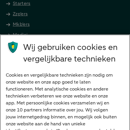
Starters
Zzp'ers
Mkb'ers
Medici
Wij gebruiken cookies en
Advocaten en notarissen
Grootzakelijk
vergelijkbare technieken
Vrouwelijke ondernemers
Diensten
Cookies en vergelijkbare technieken zijn nodig om
onze website en onze app goed te laten
VraagHugo
functioneren. Met analytische cookies en andere
technieken verbeteren we onze website en onze
Corporate Finance
app. Met persoonlijke cookies verzamelen wij en
Tikkie zakelijk
onze 10 partners informatie over jou. Wij volgen
jouw internetgedrag binnen, en mogelijk ook buiten
Cyber Veilig & Zeker
onze website aan de hand van unieke
Private Banking